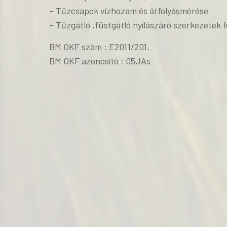
– Tűzcsapok vízhozam és átfolyásmérése
– Tűzgátló ,füstgátló nyílászáró szerkezetek f
BM OKF szám : E2011/201.
BM OKF azonosító : 05JAs