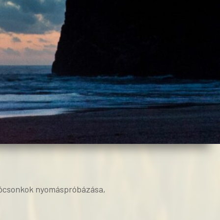
zívócsonkok nyomáspróbázása,