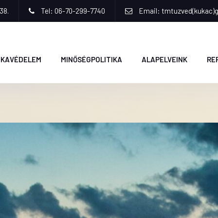
38.
Tel: 06-70-299-7740
Email: tmtuzved(kukac)
KAVÉDELEM
MINŐSÉGPOLITIKA
ALAPELVEINK
RE