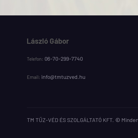
László Gábor
06-70-299-7740
Telefon:
info@tmtuzved.hu
Email:
TM TŰZ-VÉD ÉS SZOLGÁLTATÓ KFT. © Minden j