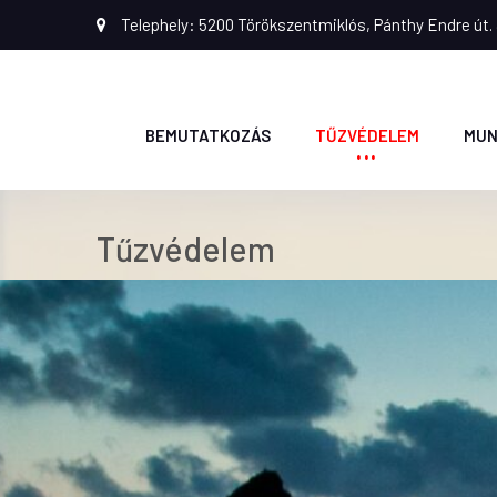
Telephely: 5200 Törökszentmiklós, Pánthy Endre út. 
BEMUTATKOZÁS
TŰZVÉDELEM
MUN
Tűzvédelem