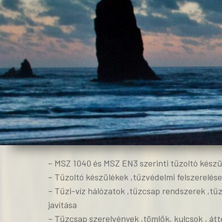
– MSZ 1040 és MSZ EN3 szerinti tűzoltó készül
– Tűzoltó készülékek ,tűzvédelmi felszerelés
– Tűzi-víz hálózatok ,tűzcsap rendszerek ,tűz
javítása
– Tűzcsap szerelvények ,tömlők, kulcsok , át