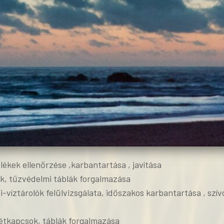
ékek ellenőrzése ,karbantartása , javítása
ek, tűzvédelmi táblák forgalmazása
i-víztárolók felülvizsgálata, időszakos karbantartása , s
tétkapcsok, táblák forgalmazása