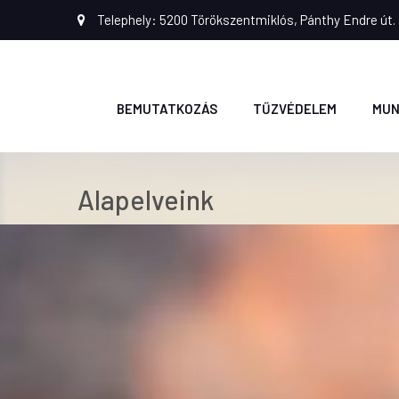
Telephely: 5200 Törökszentmiklós, Pánthy Endre út. 
BEMUTATKOZÁS
TŰZVÉDELEM
MUN
Alapelveink