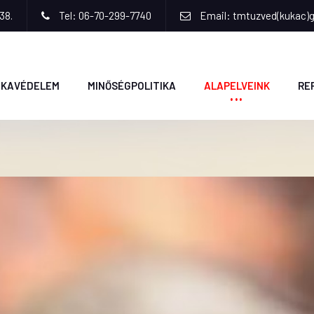
38.
Tel: 06-70-299-7740
Email: tmtuzved(kukac)
KAVÉDELEM
MINŐSÉGPOLITIKA
ALAPELVEINK
RE