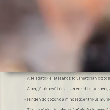
– A feladatok ellátásához folyamatosan biztosí
– A cég jó hírnevét és a szervezett munkavégz
– Minden dolgozónk a minőségcentrikus munka
– Törekszünk a tevékenységünkhöz kapcsolódó