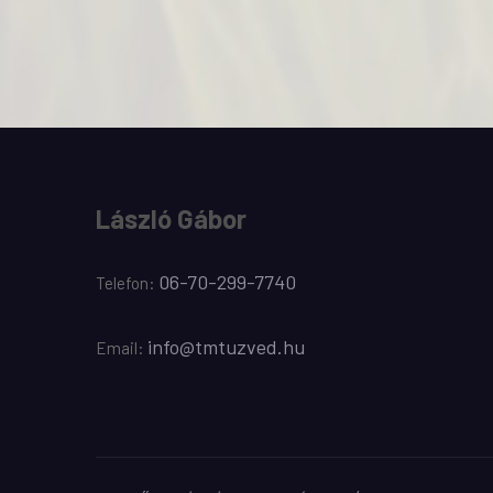
László Gábor
06-70-299-7740
Telefon:
info@tmtuzved.hu
Email: