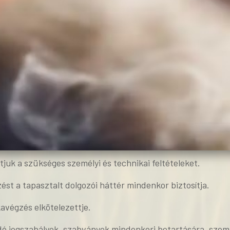
tjuk a szükséges személyi és technikai feltételeket.
ést a tapasztalt dolgozói háttér mindenkor biztosítja.
végzés elkötelezettje.
 jogszabályok, szabványok mindenkori betartására, szem e