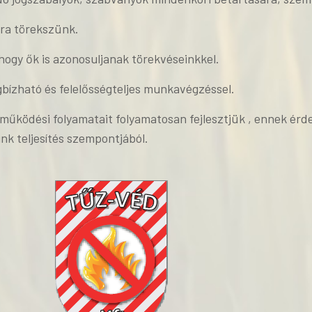
tra törekszünk.
 hogy ők is azonosuljanak törekvéseinkkel.
gbízható és felelősségteljes munkavégzéssel.
, működési folyamatait folyamatosan fejlesztjük , ennek é
nk teljesítés szempontjából.