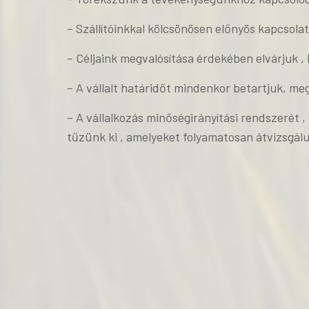
– Szállítóinkkal kölcsönösen előnyös kapcsola
– Céljaink megvalósítása érdekében elvárjuk ,
– A vállalt határidőt mindenkor betartjuk, me
– A vállalkozás minőségirányítási rendszerét 
tűzünk ki , amelyeket folyamatosan átvizsgálu